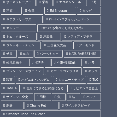
サーキュレーター
栄養
エコキャンドル
6月
芦原
金津
Ed Sheeran
カルビ
キアヌ・リーブス
ローレンスフィッシュバーン
ガンフー
食べても食べても太らない法
トム・クルーズ
扇風機
ソフィア・ブテラ
ジャッキー・チェン
三国花火大会
アーモンド
効果
cafe
バーベキュー
NATURAREST 453
菊池真由子
ポテチ
不飽和脂肪酸
ハモ
ブレントン・スウェイツ
カヤ・スコデラリオ
キック
現実
ハビエル・バルデム
ジョニー・デップ
TLC
TANITA
言葉にできるは武器になる
サピエンス全史上
サピエンス全史
羽根
魚
鮎
ハマチ
刺身
Charlie Puth
ワイルドスピード
Sixpence None The Richer