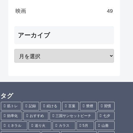
映画
49
アーカイブ
タグ
筋トレ
記録
続ける
言葉
禁煙
習慣
効率化
おすすめ
三国サンセットビーチ
七夕
ミネラル
送り火
カラス
5月
山善