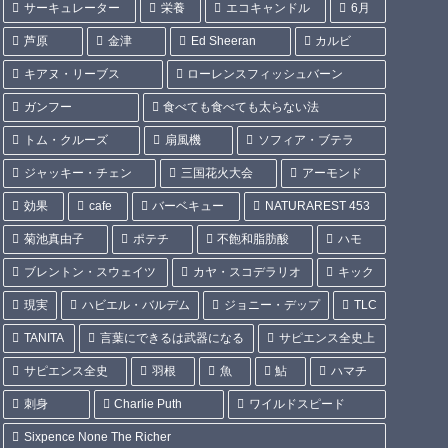
サーキュレーター
栄養
エコキャンドル
6月
芦原
金津
Ed Sheeran
カルビ
キアヌ・リーブス
ローレンスフィッシュバーン
ガンフー
食べても食べても太らない法
トム・クルーズ
扇風機
ソフィア・ブテラ
ジャッキー・チェン
三国花火大会
アーモンド
効果
cafe
バーベキュー
NATURAREST 453
菊池真由子
ポテチ
不飽和脂肪酸
ハモ
ブレントン・スウェイツ
カヤ・スコデラリオ
キック
現実
ハビエル・バルデム
ジョニー・デップ
TLC
TANITA
言葉にできるは武器になる
サピエンス全史上
サピエンス全史
羽根
魚
鮎
ハマチ
刺身
Charlie Puth
ワイルドスピード
Sixpence None The Richer