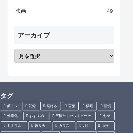
映画
49
アーカイブ
タグ
筋トレ
記録
続ける
言葉
禁煙
習慣
効率化
おすすめ
三国サンセットビーチ
七夕
ミネラル
送り火
カラス
5月
山善