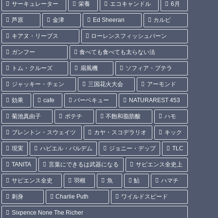
サーキュレーター
栄養
エコキャンドル
6月
芦原
金津
Ed Sheeran
カルビ
キアヌ・リーブス
ローレンスフィッシュバーン
ガンフー
食べても食べても太らない法
トム・クルーズ
扇風機
ソフィア・ブテラ
ジャッキー・チェン
三国花火大会
アーモンド
効果
cafe
バーベキュー
NATURAREST 453
菊池真由子
ポテチ
不飽和脂肪酸
ハモ
ブレントン・スウェイツ
カヤ・スコデラリオ
キック
現実
ハビエル・バルデム
ジョニー・デップ
TLC
TANITA
言葉にできるは武器になる
サピエンス全史上
サピエンス全史
羽根
魚
鮎
ハマチ
刺身
Charlie Puth
ワイルドスピード
Sixpence None The Richer