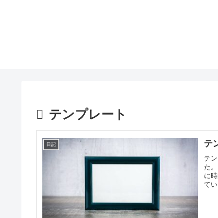
テンプレート
テ
日記
テン
た。
に時
てい