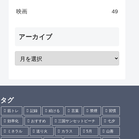
映画
49
アーカイブ
タグ
筋トレ
記録
続ける
言葉
禁煙
習慣
効率化
おすすめ
三国サンセットビーチ
七夕
ミネラル
送り火
カラス
5月
山善