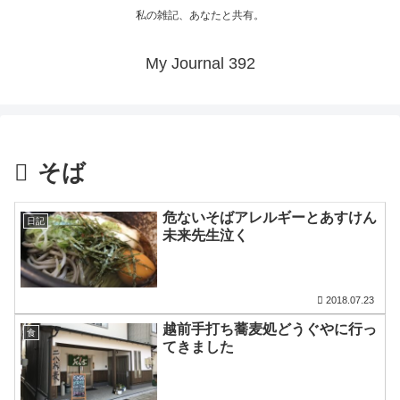
私の雑記、あなたと共有。
My Journal 392
そば
危ないそばアレルギーとあすけん
日記
未来先生泣く
2018.07.23
越前手打ち蕎麦処どうぐやに行っ
食
てきました