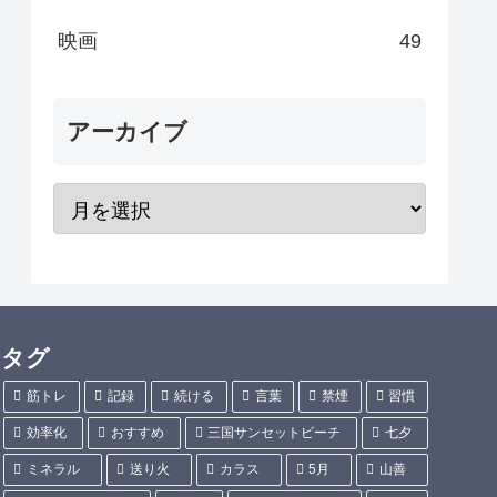
映画
49
アーカイブ
タグ
筋トレ
記録
続ける
言葉
禁煙
習慣
効率化
おすすめ
三国サンセットビーチ
七夕
ミネラル
送り火
カラス
5月
山善