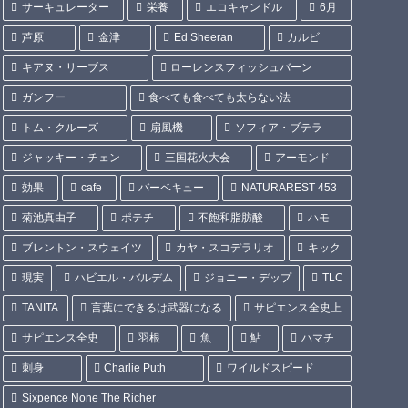
サーキュレーター
栄養
エコキャンドル
6月
芦原
金津
Ed Sheeran
カルビ
キアヌ・リーブス
ローレンスフィッシュバーン
ガンフー
食べても食べても太らない法
トム・クルーズ
扇風機
ソフィア・ブテラ
ジャッキー・チェン
三国花火大会
アーモンド
効果
cafe
バーベキュー
NATURAREST 453
菊池真由子
ポテチ
不飽和脂肪酸
ハモ
ブレントン・スウェイツ
カヤ・スコデラリオ
キック
現実
ハビエル・バルデム
ジョニー・デップ
TLC
TANITA
言葉にできるは武器になる
サピエンス全史上
サピエンス全史
羽根
魚
鮎
ハマチ
刺身
Charlie Puth
ワイルドスピード
Sixpence None The Richer