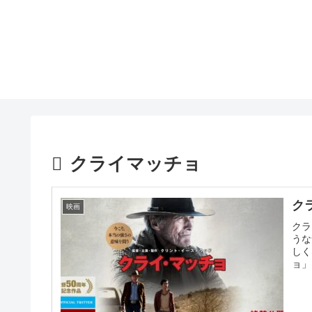
クライマッチョ
ク
映画
クラ
うな
しく
ョ」