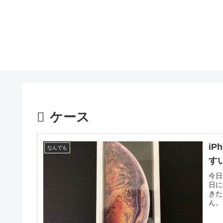
ケース
iP
なんでも
す
今日
日に
きた
ん。