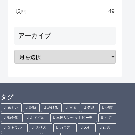
映画
49
アーカイブ
タグ
筋トレ
記録
続ける
言葉
禁煙
習慣
効率化
おすすめ
三国サンセットビーチ
七夕
ミネラル
送り火
カラス
5月
山善