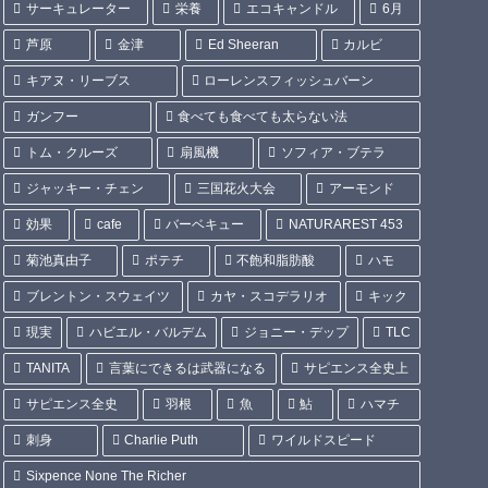
サーキュレーター
栄養
エコキャンドル
6月
芦原
金津
Ed Sheeran
カルビ
キアヌ・リーブス
ローレンスフィッシュバーン
ガンフー
食べても食べても太らない法
トム・クルーズ
扇風機
ソフィア・ブテラ
ジャッキー・チェン
三国花火大会
アーモンド
効果
cafe
バーベキュー
NATURAREST 453
菊池真由子
ポテチ
不飽和脂肪酸
ハモ
ブレントン・スウェイツ
カヤ・スコデラリオ
キック
現実
ハビエル・バルデム
ジョニー・デップ
TLC
TANITA
言葉にできるは武器になる
サピエンス全史上
サピエンス全史
羽根
魚
鮎
ハマチ
刺身
Charlie Puth
ワイルドスピード
Sixpence None The Richer