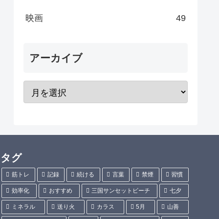
映画
49
アーカイブ
タグ
筋トレ
記録
続ける
言葉
禁煙
習慣
効率化
おすすめ
三国サンセットビーチ
七夕
ミネラル
送り火
カラス
5月
山善