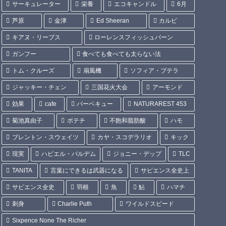
サーキュレーター
栄養
エコキャンドル
6月
芦原
金津
Ed Sheeran
カルビ
キアヌ・リーブス
ローレンスフィッシュバーン
ガンフー
食べても食べても太らない法
トム・クルーズ
扇風機
ソフィア・ブテラ
ジャッキー・チェン
三国花火大会
アーモンド
効果
cafe
バーベキュー
NATURAREST 453
菊池真由子
ポテチ
不飽和脂肪酸
ハモ
ブレントン・スウェイツ
カヤ・スコデラリオ
キック
現実
ハビエル・バルデム
ジョニー・デップ
TLC
TANITA
言葉にできるは武器になる
サピエンス全史上
サピエンス全史
羽根
魚
鮎
ハマチ
刺身
Charlie Puth
ワイルドスピード
Sixpence None The Richer