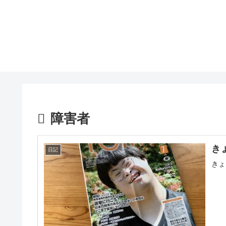
障害者
き
日記
きょ