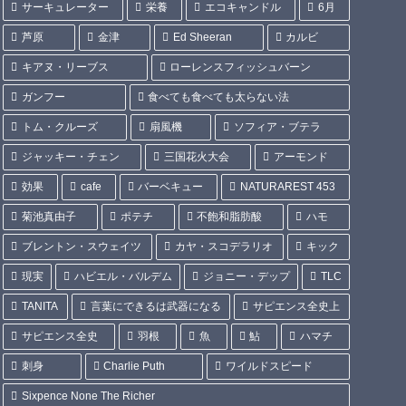
サーキュレーター
栄養
エコキャンドル
6月
芦原
金津
Ed Sheeran
カルビ
キアヌ・リーブス
ローレンスフィッシュバーン
ガンフー
食べても食べても太らない法
トム・クルーズ
扇風機
ソフィア・ブテラ
ジャッキー・チェン
三国花火大会
アーモンド
効果
cafe
バーベキュー
NATURAREST 453
菊池真由子
ポテチ
不飽和脂肪酸
ハモ
ブレントン・スウェイツ
カヤ・スコデラリオ
キック
現実
ハビエル・バルデム
ジョニー・デップ
TLC
TANITA
言葉にできるは武器になる
サピエンス全史上
サピエンス全史
羽根
魚
鮎
ハマチ
刺身
Charlie Puth
ワイルドスピード
Sixpence None The Richer