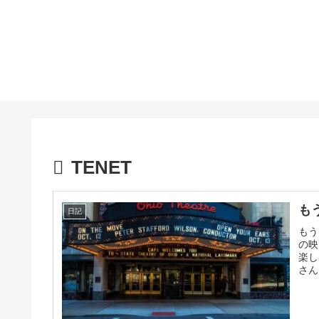
TENET
も
日記
もう
の映
楽し
さん