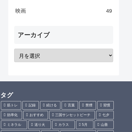
映画
49
アーカイブ
タグ
筋トレ
記録
続ける
言葉
禁煙
習慣
効率化
おすすめ
三国サンセットビーチ
七夕
ミネラル
送り火
カラス
5月
山善