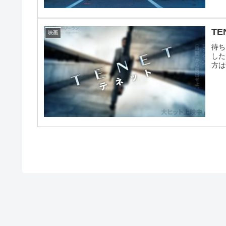
T
映画
待ち
した
方は