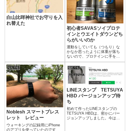
白山比咩神社でお守りを入
れ替えた
初心者SAVASソイプロテ
インとウエイトダウンどち
らがいいのか
運動をしていても（つもり）な
かなか思ったように体重が落ち
ないので、プロテインに手を出
してみました。
なんでも
なんでも
LINEスタンプ TETSUYA
HBD バージョンアップ待
ち
初めて作ったLINEスタンプの
Noblesh スマートブレス
TETSUYA HBDは、密かにバー
レット レビュー
ジョンアップしました。今は審
査待ち中です。
ウォーキングの記録用にiPhone
のアプリを使っていたのです