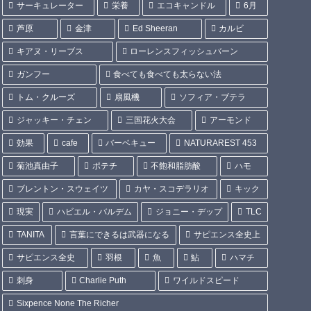
サーキュレーター
栄養
エコキャンドル
6月
芦原
金津
Ed Sheeran
カルビ
キアヌ・リーブス
ローレンスフィッシュバーン
ガンフー
食べても食べても太らない法
トム・クルーズ
扇風機
ソフィア・ブテラ
ジャッキー・チェン
三国花火大会
アーモンド
効果
cafe
バーベキュー
NATURAREST 453
菊池真由子
ポテチ
不飽和脂肪酸
ハモ
ブレントン・スウェイツ
カヤ・スコデラリオ
キック
現実
ハビエル・バルデム
ジョニー・デップ
TLC
TANITA
言葉にできるは武器になる
サピエンス全史上
サピエンス全史
羽根
魚
鮎
ハマチ
刺身
Charlie Puth
ワイルドスピード
Sixpence None The Richer