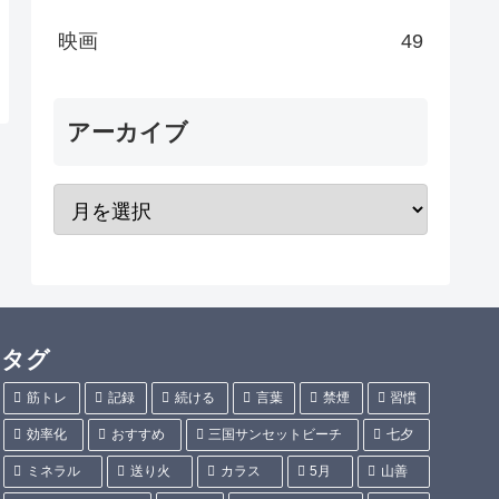
映画
49
アーカイブ
タグ
筋トレ
記録
続ける
言葉
禁煙
習慣
効率化
おすすめ
三国サンセットビーチ
七夕
ミネラル
送り火
カラス
5月
山善