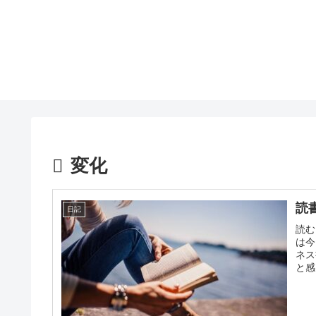
変化
読
日記
読む
は今
ネス
と感