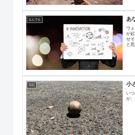
あ
なんでも
ウォ
が起
せそ
と思
小
日記
いつ
が、