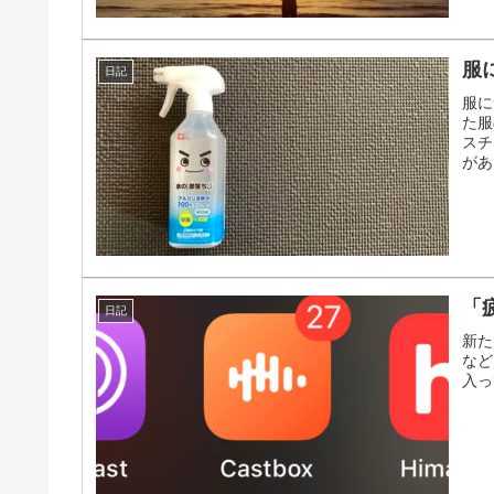
服
日記
服に
た服
スチ
があ
「
日記
新た
など
入っ