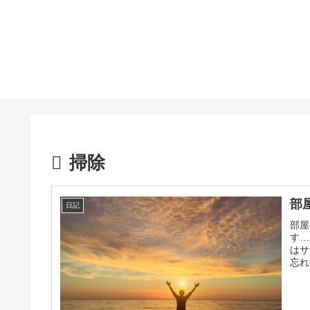
掃除
部
日記
部屋
す…
はサ
忘れ