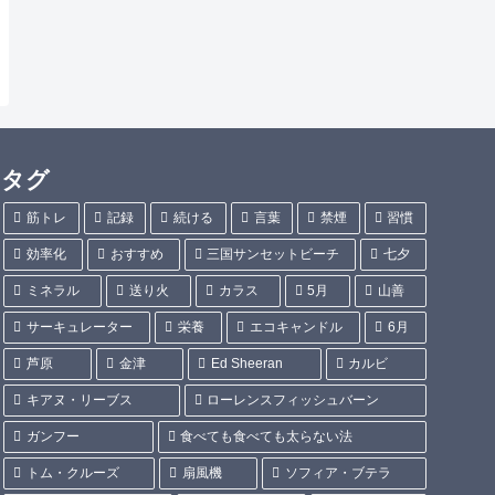
タグ
筋トレ
記録
続ける
言葉
禁煙
習慣
効率化
おすすめ
三国サンセットビーチ
七夕
ミネラル
送り火
カラス
5月
山善
サーキュレーター
栄養
エコキャンドル
6月
芦原
金津
Ed Sheeran
カルビ
キアヌ・リーブス
ローレンスフィッシュバーン
ガンフー
食べても食べても太らない法
トム・クルーズ
扇風機
ソフィア・ブテラ