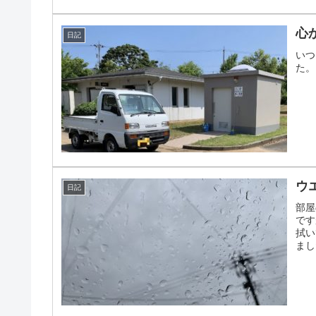
心
日記
いつ
た。
ウ
日記
部屋
です
拭い
まし