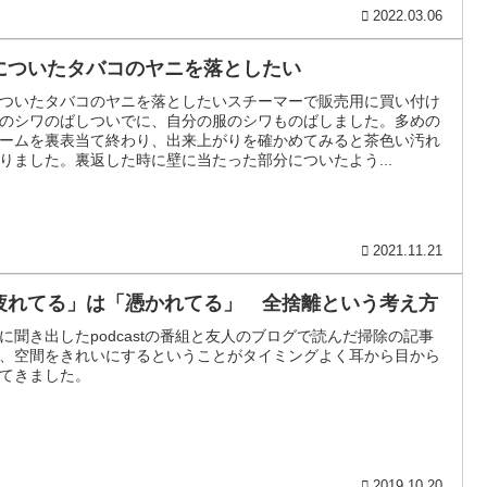
2022.03.06
についたタバコのヤニを落としたい
ついたタバコのヤニを落としたいスチーマーで販売用に買い付け
のシワのばしついでに、自分の服のシワものばしました。多めの
ームを裏表当て終わり、出来上がりを確かめてみると茶色い汚れ
りました。裏返した時に壁に当たった部分についたよう...
2021.11.21
疲れてる」は「憑かれてる」 全捨離という考え方
に聞き出したpodcastの番組と友人のブログで読んだ掃除の記事
、空間をきれいにするということがタイミングよく耳から目から
てきました。
2019.10.20