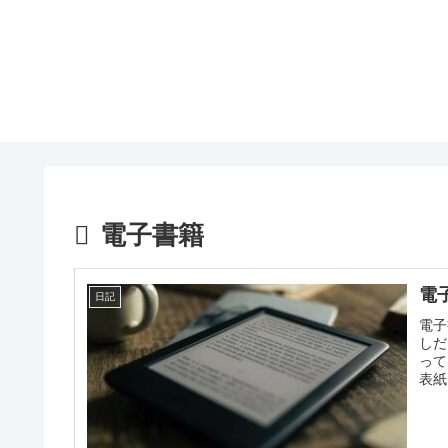
電子書籍
電
日記
電子
しだ
って
表紙