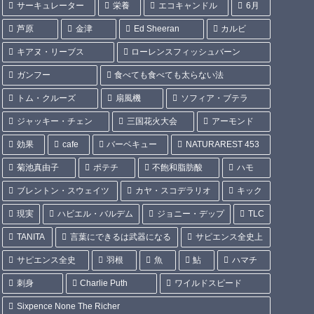
サーキュレーター
栄養
エコキャンドル
6月
芦原
金津
Ed Sheeran
カルビ
キアヌ・リーブス
ローレンスフィッシュバーン
ガンフー
食べても食べても太らない法
トム・クルーズ
扇風機
ソフィア・ブテラ
ジャッキー・チェン
三国花火大会
アーモンド
効果
cafe
バーベキュー
NATURAREST 453
菊池真由子
ポテチ
不飽和脂肪酸
ハモ
ブレントン・スウェイツ
カヤ・スコデラリオ
キック
現実
ハビエル・バルデム
ジョニー・デップ
TLC
TANITA
言葉にできるは武器になる
サピエンス全史上
サピエンス全史
羽根
魚
鮎
ハマチ
刺身
Charlie Puth
ワイルドスピード
Sixpence None The Richer