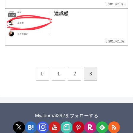
2018.01.05
達成感
日記
2018.01.02
前
1
2
3
へ
MyJournal392をフォローする