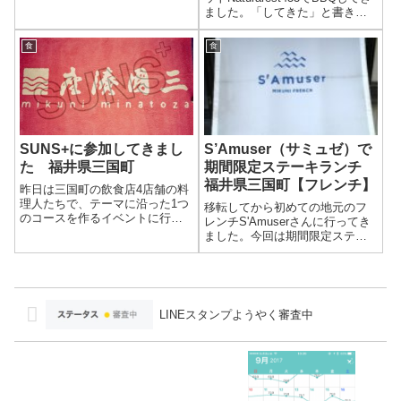
た。
ました。「してきた」と書きま
したが、手ぶらで行けて調理は
全てやってくれるBBQスタイル
食
食
のレストランです。
SUNS+に参加してきまし
S’Amuser（サミュゼ）で
た 福井県三国町
期間限定ステーキランチ
福井県三国町【フレンチ】
昨日は三国町の飲食店4店舗の料
理人たちで、テーマに沿った1つ
移転してから初めての地元のフ
のコースを作るイベントに行っ
レンチS'Amuserさんに行ってき
てきました。
ました。今回は期間限定ステー
キランチをいただいてきまし
た。友人と移転してからなかな
か行くタイミングがないと話し
てたのですが、今回は5周年とい
うことでステーキフェアが話題
LINEスタンプようやく審査中
に出まし...