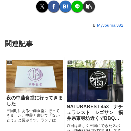
MyJournal392
関連記事
食
食
夜の中藤食堂に行ってきま
した
NATURAREST 453 ナチ
三国町にある中藤食堂に行って
ュラレスト シゴサン 福
きました。中藤と書いて「なか
井県東尋坊近くでBBQし
とう」と読みます。ランチは何
てきました
度か行ったことがあるのです
昨日は新しく三国にできたスポ
が、今回は夜に行ってきまし
ットNaturarest453でBBQしてき