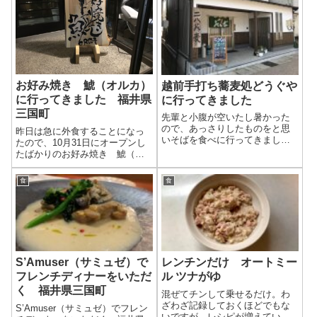
お好み焼き 鯱（オルカ）
越前手打ち蕎麦処どうぐや
に行ってきました 福井県
に行ってきました
三国町
先輩と小腹が空いたし暑かった
ので、あっさりしたものをと思
昨日は急に外食することになっ
いそばを食べに行ってきまし
たので、10月31日にオープンし
た。あげおろしそばが好評のど
たばかりのお好み焼き 鯱（オ
うぐやさんです。
ルカ）さんに行ってきました。
食
食
S’Amuser（サミュゼ）で
レンチンだけ オートミー
フレンチディナーをいただ
ル ツナがゆ
く 福井県三国町
混ぜてチンして乗せるだけ。わ
ざわざ記録しておくほどでもな
S’Amuser（サミュゼ）でフレン
いですが、レシピが増えていく