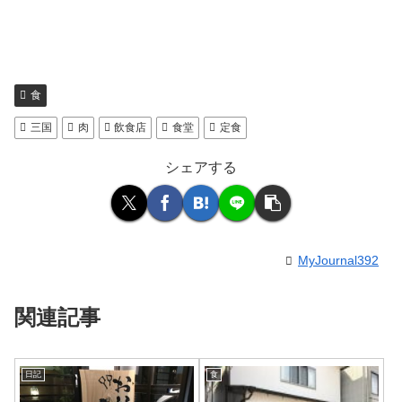
食
三国
肉
飲食店
食堂
定食
シェアする
MyJournal392
関連記事
日記
食