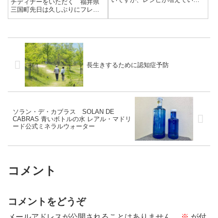
チディナーをいただく 福井県
のが楽しそうなので記録してお
三国町先日は久しぶりにフレン
きます。誰でもできてシンプル
チのS’Amuser（サミュゼ）さん
な味付けなので、オートミール
に行ってきました。オーナーシ
ってこんな味なんだと感じれま
ェフは地元の後輩で、今も仲良
す。レシピ★オートミール
くさせていただいてます。いつ
30g★鶏がらスー...
もはジムの時間ですが、休み
の...
長生きするために認知症予防
ソラン・デ・カブラス SOLAN DE
CABRAS 青いボトルの水 レアル・マドリ
ード公式ミネラルウォーター
コメント
コメントをどうぞ
メールアドレスが公開されることはありません。
※
が付