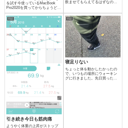
飲ませてもらえてるはずなの
を試す今使っているMacBook
で、二日酔いで更新できなくな
Pro2020を買ってからちょうど1
ることが予想されます。なの
年が経ちました。長く使ってい
で、この投稿は前日書いておき
ると不要なファイルが増えて動
日記
日記
ます。いつものことですが、正
きが遅くなる？と聞いたことが
月でもないのに今後一年の抱負
あります。ちょっと動作がもっ
を言わされます…笑年...
さりすることがあるので...
寝足りない
ちょっと体を動かしたかったの
で、いつもの場所にウォーキン
グに行きました。先日買ったト
レーニングパンツの履き心地の
確認も兼ねてます。いつもの場
所に着くと、友人の車を発見し
ました。子供のスイミングスク
ールに来ているということでし
た。このパンツの...
引き続き今日も筋肉痛
ようやく体重の上昇がストップ