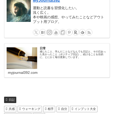
MyJournal392
運動と読書を習慣化したい。
浅く広く。
本や映画の感想、やってみたことなどアウト
プット用ブログ。
日常
感じたこと、学んだことなどなんでも日記と、その日あっ
た良かったこと（ポジティブ日記）。続けることを目的
に、とにかく毎日更新しています。
myjournal392.com
日記
共感
ウォーキング
相手
自分
インプット大全