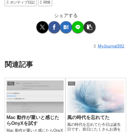
ポジティブ日記
同情
シェアする
MyJournal392
関連記事
日記
日記
Mac 動作が重いと感じた
風の時代を忘れてた
らOnyXを試す
風の時代を忘れてた今日は誕生
日です。前日にたくさんお酒を
Mac 動作が重いと感じたらOnyX