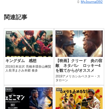
MyJournal392
関連記事
映画
映画
キングダム 感想
【映画】クリード 炎の宿
敵 ネタバレ ロッキー4
2019日本吉沢 亮橋本環奈山﨑賢
を観てからがオススメ
人長澤まさみ本郷 奏多
2019アメリカシルベスター・ス
タローン
映画
映画