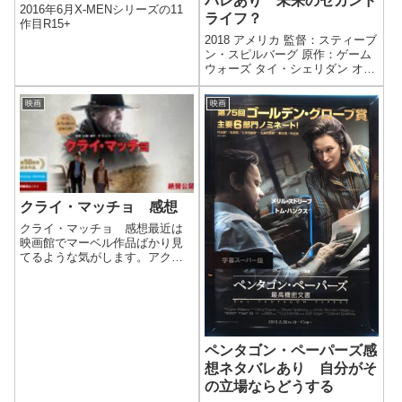
バレあり 未来のセカンド
2016年6月X-MENシリーズの11
ライフ？
作目R15+
2018 アメリカ 監督：スティーブ
ン・スピルバーグ 原作：ゲーム
ウォーズ タイ・シェリダン オリ
ヴィア・クック サイモン・ペグ
映画
映画
クライ・マッチョ 感想
クライ・マッチョ 感想最近は
映画館でマーベル作品ばかり見
てるような気がします。アクシ
ョン映画ばかりだったので、今
回のような激しくない作品がと
ても新鮮でした。観た作品は
「クライ・マッチョ」。アクシ
ョン脳になってしまった僕に
は、久しぶりに激しさ...
ペンタゴン・ペーパーズ感
想ネタバレあり 自分がそ
の立場ならどうする