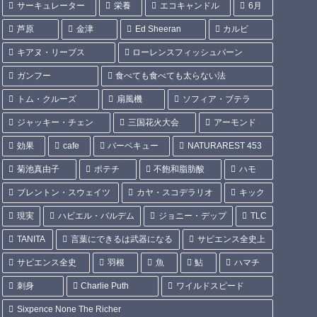
サーキュレーター
栄養
エコキャンドル
6月
芦原
金津
Ed Sheeran
カルビ
キアヌ・リーブス
ローレンスフィッシュバーン
ガンフー
食べても食べても太らない法
トム・クルーズ
扇風機
ソフィア・ブテラ
ジャッキー・チェン
三国花火大会
アーモンド
効果
cafe
バーベキュー
NATURAREST 453
菊池真由子
ポテチ
不飽和脂肪酸
ハモ
ブレントン・スウェイツ
カヤ・スコデラリオ
キック
現実
ハビエル・バルデム
ジョニー・デップ
TLC
TANITA
言葉にできるは武器になる
サピエンス全史上
サピエンス全史
羽根
魚
鮎
ハマチ
刺身
Charlie Puth
ワイルドスピード
Sixpence None The Richer