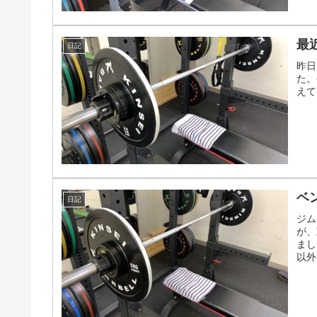
最
日記
昨日
た。
えて
ベ
日記
ジム
が、
まし
以外