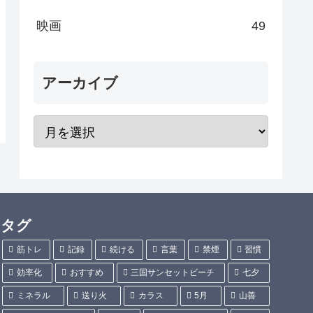
映画
49
アーカイブ
タグ
筋トレ
記録
続ける
言葉
禁煙
習慣
効率化
おすすめ
三国サンセットビーチ
七夕
ミネラル
送り火
カラス
5月
山善