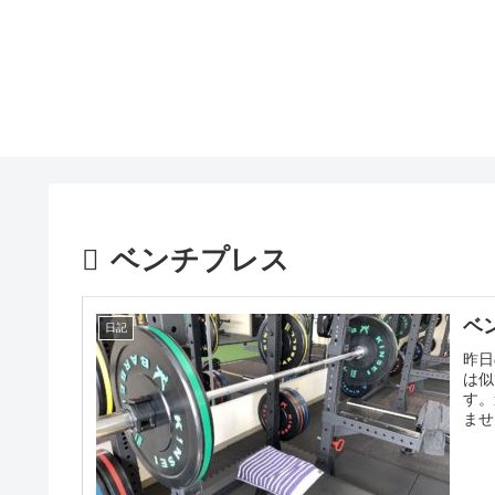
ベンチプレス
ベ
日記
昨日
は似
す。
ませ