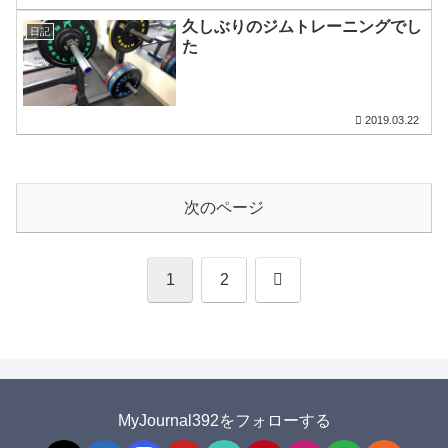
久しぶりのジムトレーニングでし
日記
た
2019.03.22
次のページ
次
1
2
へ
MyJournal392をフォローする