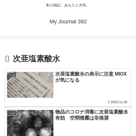
私の雑記、あなたと共有。
My Journal 392
次亜塩素酸水
次亜塩素酸水の表示に注意 MIOX
日記
が気になる
2020.12.26
物品のコロナ消毒に次亜塩素酸水
日記
有効 空間噴霧は非推奨