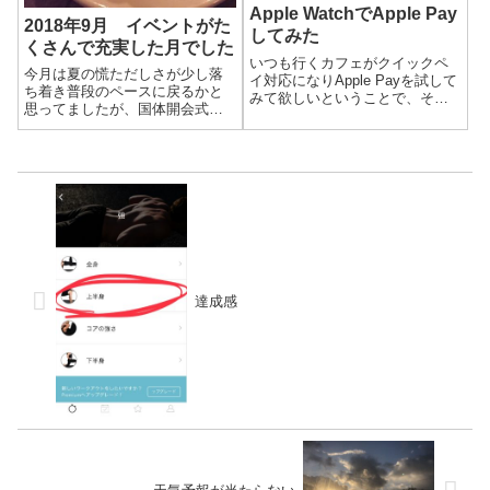
Apple WatchでApple Pay
2018年9月 イベントがた
してみた
くさんで充実した月でした
いつも行くカフェがクイックペ
今月は夏の慌ただしさが少し落
イ対応になりApple Payを試して
ち着き普段のペースに戻るかと
みて欲しいということで、その
思ってましたが、国体開会式の
場で設定して支払いをしてみま
演技の練習・本番、ライブイベ
した。
ント、ワインのイベントに行っ
たり、誕生日を祝ってもらった
りと、夏ほどではないにしろバ
タバタしてました。仲間たちと
色々楽しめて充実...
達成感