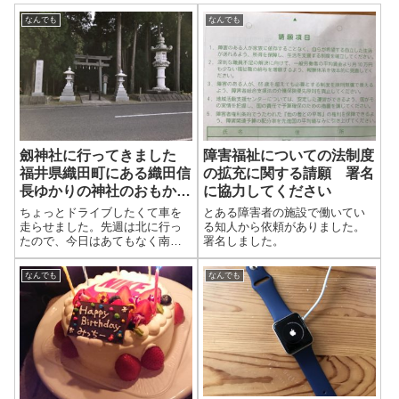
なんでも
なんでも
劔神社に行ってきました
障害福祉についての法制度
福井県織田町にある織田信
の拡充に関する請願 署名
長ゆかりの神社のおもかる
に協力してください
石
ちょっとドライブしたくて車を
とある障害者の施設で働いてい
走らせました。先週は北に行っ
る知人から依頼がありました。
たので、今日はあてもなく南に
署名しました。
向かいました。
なんでも
なんでも