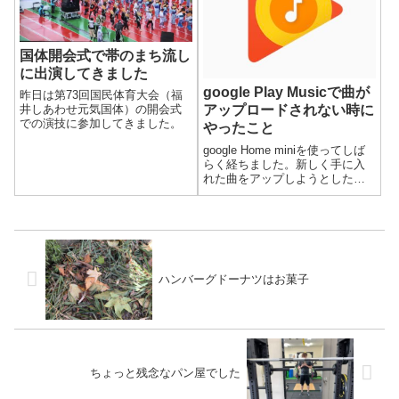
国体開会式で帯のまち流し
に出演してきました
google Play Musicで曲が
昨日は第73回国民体育大会（福
アップロードされない時に
井しあわせ元気国体）の開会式
での演技に参加してきました。
やったこと
google Home miniを使ってしば
らく経ちました。新しく手に入
れた曲をアップしようとしたと
ころ、なぜか全くアップロード
できませんでした。なんとか解
決したので、やったことをメモ
しておきます。
ハンバーグドーナツはお菓子
ちょっと残念なパン屋でした