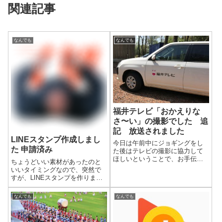
関連記事
なんでも
なんでも
福井テレビ「おかえりな
さ〜い」の撮影でした 追
記 放送されました
LINEスタンプ作成しまし
今日は午前中にジョギングをし
た 申請済み
た後はテレビの撮影に協力して
ほしいということで、お手伝い
ちょうどいい素材があったのと
に行ってきました。
いいタイミングなので、突然で
すが、LINEスタンプを作りまし
た。
なんでも
なんでも