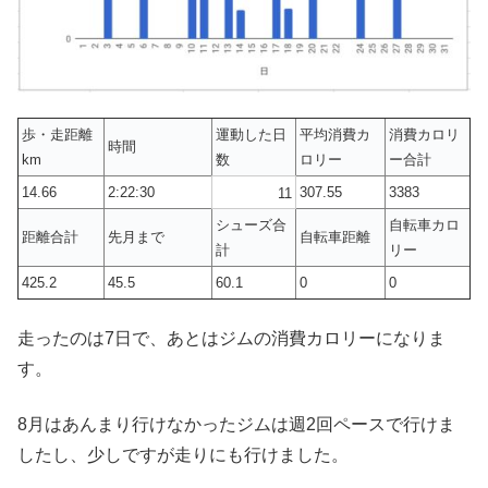
歩・走距離
運動した日
平均消費カ
消費カロリ
時間
km
数
ロリー
ー合計
14.66
2:22:30
307.55
3383
11
シューズ合
自転車カロ
距離合計
先月まで
自転車距離
計
リー
425.2
45.5
60.1
0
0
走ったのは7日で、あとはジムの消費カロリーになりま
す。
8月はあんまり行けなかったジムは週2回ペースで行けま
したし、少しですが走りにも行けました。