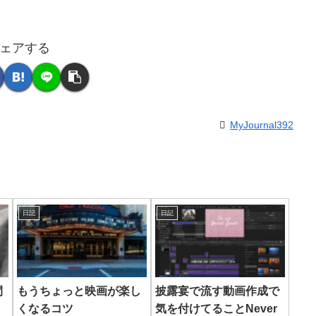
ェアする
MyJournal392
日記
日記
間
もうちょっと映画が楽し
披露宴で流す動画作成で
くなるコツ
気を付けてることNever