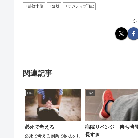
誹謗中傷
無駄
ポジティブ日記
シ
関連記事
日記
日記
必死で考える
病院リベンジ 待ち時
長すぎ
必死で考える副業で物販をし