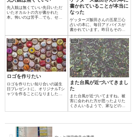
書かれていることが本当に
先入観は無くていい先日いただ
なった
いたオカルトの方が書かれた
本。怖いのは苦手…でも、せっ
ゲッターズ飯田さんの五星三心
かく著者直々にいただいたしち
占いの本に、毎日アドバイスが
ゃんと読もう！すぐそう思って
書かれています。昨日もその日
読み出しました。読むのが遅い
のアドバイスを見てみました。
ので少しずつですが、もうすぐ
読み終えます。怪談のような怖
日記
日記
い内容を想像してま...
ロゴを作りたい
また台風が近づいてきまし
ロゴを作りたい知り合いの誕生
た
日プレゼントに、オリジナルTシ
ャツを作ることになりました。
また台風が近づいてますね。被
ロゴを作って後ろの首の下か、
害に会われた方が思ったよりた
胸元のワンポイントに配置し
くさんいるようで、家などの修
て、デザインが決まればSUZURI
復が追いついてないようです。
で作ろうと考えています。ここ
で1つ問題があります。そもそも
ロゴのデ...