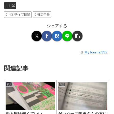
日記
ポジティブ日記
確定申告
シェアする
MyJournal392
関連記事
日記
日記
先入観は無くていい
ゲッターズ飯田さんの本に