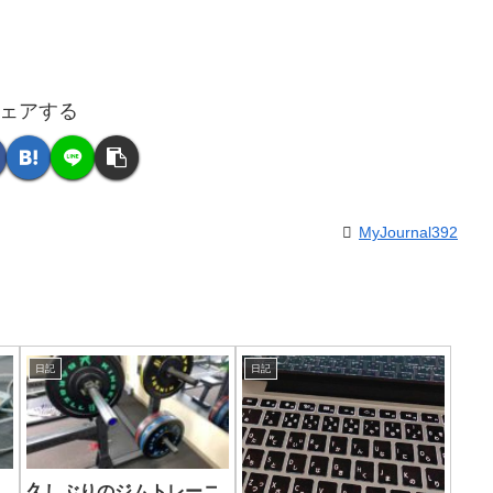
ェアする
MyJournal392
日記
日記
久しぶりのジムトレーニ