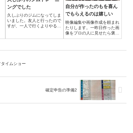
自分が作ったのもを喜ん
ングでした
でもらえるのは嬉しい
久しぶりのジムになってしま
いました。友人と行ったので
映像編集や画像作成を頼まれ
すが、一人で行くよりやる気
たりします。一昨日作った画
出ますね。今回から更新され
像をプロの人に見せたら褒め
たメニューで、バーベルの種
られたらしいです。わざわざ
目が多めの日でした。
連絡いただきました。今にな
って気に入らない箇所がある
のですが、自分が作ったのも
を喜んでもらえるのは嬉しい
フタイムショー
ですね。
確定申告の準備2