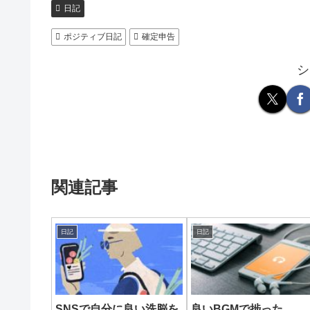
日記
ポジティブ日記
確定申告
シ
関連記事
日記
日記
SNSで自分に良い洗脳を
良いBGMで捗った