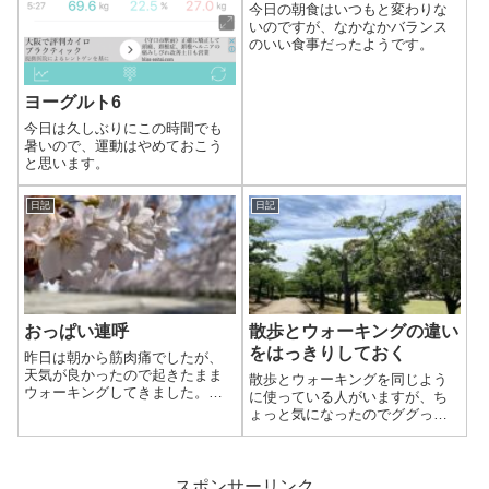
今日の朝食はいつもと変わりな
いのですが、なかなかバランス
のいい食事だったようです。
ヨーグルト6
今日は久しぶりにこの時間でも
暑いので、運動はやめておこう
と思います。
日記
日記
おっぱい連呼
散歩とウォーキングの違い
をはっきりしておく
昨日は朝から筋肉痛でしたが、
天気が良かったので起きたまま
散歩とウォーキングを同じよう
ウォーキングしてきました。暖
に使っている人がいますが、ち
かくて風も強くなく、とても快
ょっと気になったのでググって
適なウォーキングになりまし
みたら全く別物でした。
た。急遽コースを変更しました
が…
スポンサーリンク