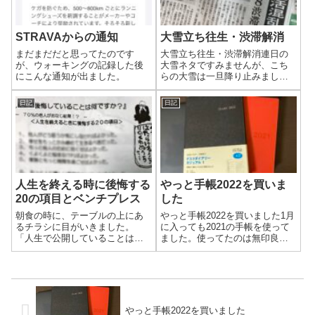
STRAVAからの通知
大雪立ち往生・渋滞解消
まだまだだと思ってたのです
大雪立ち往生・渋滞解消連日の
が、ウォーキングの記録した後
大雪ネタですみませんが、こち
にこんな通知が出ました。
らの大雪は一旦降り止みまし
た。高速道路立ち往生や渋滞は
解消されたようです。ですがま
日記
日記
だ影響は続いております。ドロ
ーンの映像もありました。高速
道路の立ち往生からは脱出した
としても、その先の...
人生を終える時に後悔する
やっと手帳2022を買いま
20の項目とベンチプレス
した
朝食の時に、テーブルの上にあ
やっと手帳2022を買いました1月
るチラシに目がいきました。
に入っても2021の手帳を使って
「人生で公開していることはな
ました。使ってたのは無印良品
んですか？」
のマンスリーウィークリーB6の
手帳です。見開き左ページに横
書き1週間分、右ページは方眼に
なってて自由に書き込めます。
使い勝手に満足してたのです
が、...
やっと手帳2022を買いました