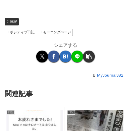
日記
ポジティブ日記
モーニングページ
シェアする
MyJournal392
関連記事
日記
日記