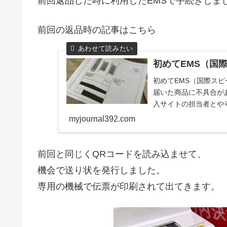
前回返品した時に利用したEMSで手続きしま
前回の返品時の記事はこちら
初めてEMS（国
初めてEMS（国際ス
届いた商品に不具合が
入サイトの担当者とや
返品で初めてEMS（国..
myjournal392.com
前回と同じくQRコードを読み込ませて、
機会で送り状を発行しました。
専用の機械で伝票が印刷されて出てきます。