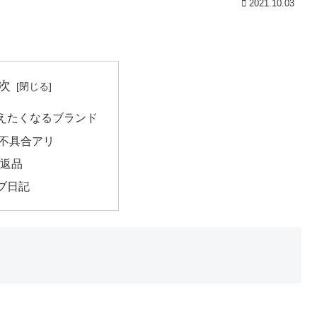
2021.10.03
次
えたくなるブランド
不具合アリ
で返品
ブ日記