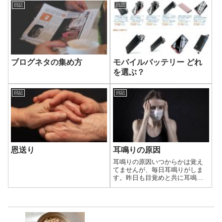
日記
日記
ブログネタの集め方
モバイルバッテリー どれ
を選ぶ？
日記
日記
恩送り
耳鳴りの原因
耳鳴りの原因いつからかは覚え
てませんが、毎日耳鳴りがしま
す。昨日も目覚めと共に耳鳴
り…最近は慣れてしまいました
が、1日に何度もなるので気にな
ってきました。ググってみたと
ころ、耳鳴りの原因てたくさん
あるんですね。.stk-f166bc0 hr...