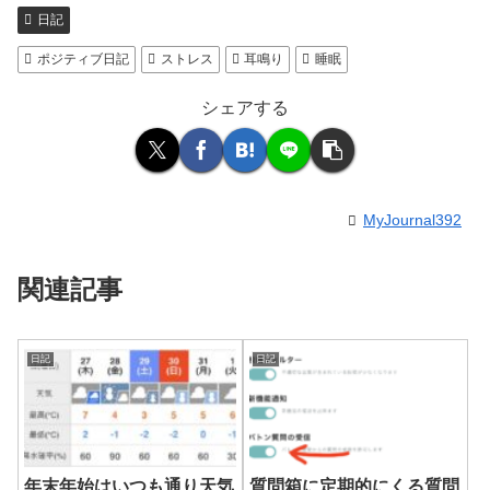
日記
ポジティブ日記
ストレス
耳鳴り
睡眠
シェアする
MyJournal392
関連記事
日記
日記
年末年始はいつも通り天気
質問箱に定期的にくる質問