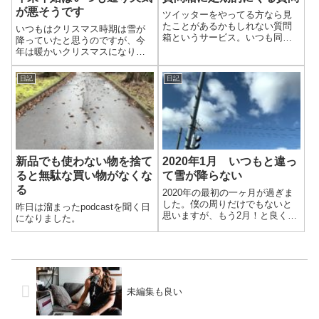
が悪そうです
ツイッターをやってる方なら見
たことがあるかもしれない質問
いつもはクリスマス時期は雪が
箱というサービス。いつも同じ
降っていたと思うのですが、今
ぐらいの時間に質問があり、気
年は暖かいクリスマスになりま
になったので調べてみました。
した。と油断していたら、明日
から年明けまで雨や雪になりそ
日記
日記
うです。いつも通りではありま
すが、今年の災害レベルの大雪
を思い出し、心の準備はしてお
きたいと思いまし...
新品でも使わない物を捨て
2020年1月 いつもと違っ
ると無駄な買い物がなくな
て雪が降らない
る
2020年の最初の一ヶ月が過ぎま
した。僕の周りだけでもないと
昨日は溜まったpodcastを聞く日
思いますが、もう2月！と良く聞
になりました。
きます。もちろん僕も同じよう
に感じます。1月はあまり運動し
てないような、読書も少しはし
てましたが…、という状態。
「苦手なことを習慣化して克
服」が前進し...
未編集も良い