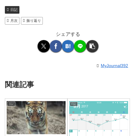
日記
月次
振り返り
シェアする
MyJournal392
関連記事
日記
日記