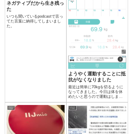
ネガティブだから生き残っ
た
いつも聞いているpodcastで言っ
てた言葉に納得してしまいまし
た。
ようやく運動することに抵
抗がなくなりました
最近は簡単に70kgを切るように
なってきました。今日は体を休
めたいと思うので運動はしませ
ん。
日記
日記