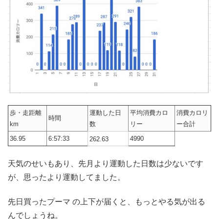
歩・走距離
運動した日
平均消費カロ
消費カロリ
時間
km
数
リー
ー合計
36.95
6:57:33
4990
262.63
天気のせいもあり、先月より運動した日数は少ないです
が、思ったより運動してました。
先日買ったプーマ の上下が届くと、もっとやる気が出る
んでしょうね。