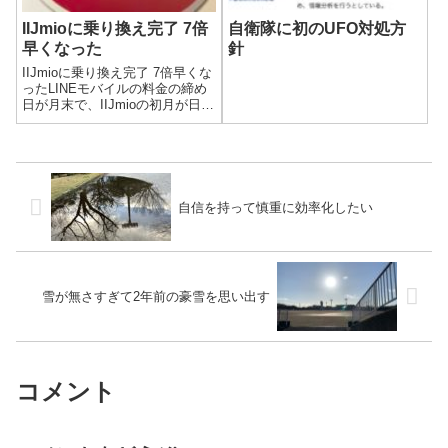
IIJmioに乗り換え完了 7倍
自衛隊に初のUFO対処方
早くなった
針
IIJmioに乗り換え完了 7倍早くな
ったLINEモバイルの料金の締め
日が月末で、IIJmioの初月が日割
りなので、なるべく月末ギリギ
リに切り替えようと思ってまし
た。先日LINEモバイルから
IIJmioに乗り換えの申し込みをし
たので、SIM...
自信を持って慎重に効率化したい
雪が無さすぎて2年前の豪雪を思い出す
コメント