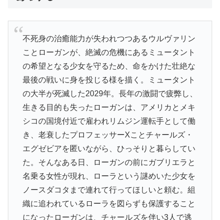
不死身の治癒能力が失われつつあるウルヴァリン
ことローガンが、絶滅の危機にあるミュータント
の希望となる少女を守るため、命をかけた壮絶な
最後の戦いに身を投じる様を描く。ミュータント
の大半が死滅した2029年。長年の激闘で疲弊し、
生きる目的も失ったローガンは、アメリカとメキ
シコの国境付近で雇われリムジン運転手として働
き、老衰したプロフェッサーXことチャールズ・
エグゼビアを匿いながら、ひっそりと暮らしてい
た。そんなある日、ローガンの前にガブリエラと
名乗る女性が現れ、ローラという謎めいた少女を
ノースダコタまで連れて行ってほしいと頼む。組
織に追われているローラを図らずも保護すること
になったローガンは、チャールズを伴い3人で逃