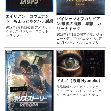
エイリアン コヴェナン
パイレーツオブカリビア
ト ちょっとネタバレ感想
ン/最後の海賊 感想 カ
2017年9月15日公開 アメリカ・
リーナキック
イギリス リドリー・スコット
2017年7月1日公開アメリカジョ
SFスリラー
ニー・デップハビエル・バルデ
ムブレントン・スウェイツカ
ヤ・スコデラリオ
映画
映画
ドミノ（原題 Hypnotic）
作品情報ベン・アフレックと
「アリータ バトル・エンジェ
ル」のロバート・ロドリゲス監
督がタッグを組み、行方不明に
なった娘を探す刑事が“絶対に捕
まらない男”を追い、事態が二転
三転していく様子を描いたサス