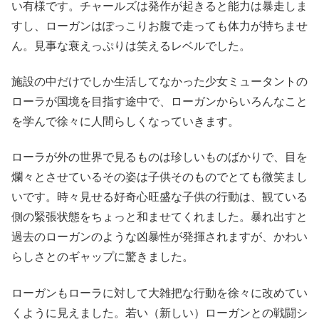
い有様です。チャールズは発作が起きると能力は暴走しま
すし、ローガンはぽっこりお腹で走っても体力が持ちませ
ん。見事な衰えっぷりは笑えるレベルでした。
施設の中だけでしか生活してなかった少女ミュータントの
ローラが国境を目指す途中で、ローガンからいろんなこと
を学んで徐々に人間らしくなっていきます。
ローラが外の世界で見るものは珍しいものばかりで、目を
爛々とさせているその姿は子供そのものでとても微笑まし
いです。時々見せる好奇心旺盛な子供の行動は、観ている
側の緊張状態をちょっと和ませてくれました。暴れ出すと
過去のローガンのような凶暴性が発揮されますが、かわい
らしさとのギャップに驚きました。
ローガンもローラに対して大雑把な行動を徐々に改めてい
くように見えました。若い（新しい）ローガンとの戦闘シ