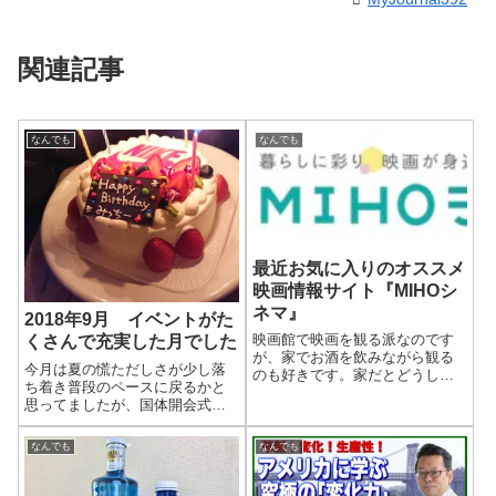
関連記事
なんでも
なんでも
最近お気に入りのオススメ
映画情報サイト『MIHOシ
ネマ』
2018年9月 イベントがた
映画館で映画を観る派なのです
くさんで充実した月でした
が、家でお酒を飲みながら観る
今月は夏の慌ただしさが少し落
のも好きです。家だとどうして
ち着き普段のペースに戻るかと
も動画配信サービスで過去作を
思ってましたが、国体開会式の
観ることが多くなると思いま
演技の練習・本番、ライブイベ
す。ただたくさんある中からコ
ント、ワインのイベントに行っ
レというものを選ぶのに、時間
なんでも
なんでも
たり、誕生日を祝ってもらった
がかかってしまいませんか？そ
りと、夏ほどではないにしろバ
んな時に知ったMI...
タバタしてました。仲間たちと