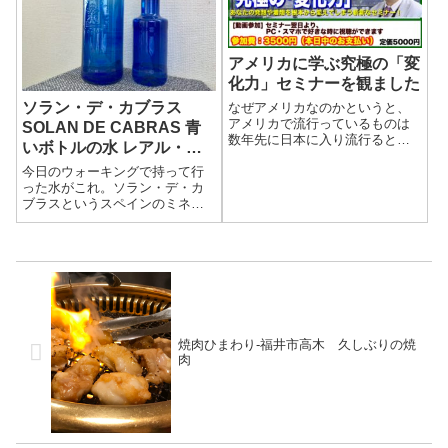
色々楽しめて充実...
アメリカに学ぶ究極の「変
化力」セミナーを観ました
ソラン・デ・カブラス
なぜアメリカなのかというと、
アメリカで流行っているものは
SOLAN DE CABRAS 青
数年先に日本に入り流行るとい
いボトルの水 レアル・マ
うことを聞いたことがあると思
ドリード公式ミネラルウォ
今日のウォーキングで持って行
います。毎年アメリカにビジネ
ーター
った水がこれ。ソラン・デ・カ
ス視察で有名な企業を視察に行
ブラスというスペインのミネラ
っている、精神科医の樺沢紫苑
ルウォーターです。昨日1リッタ
先生が、流行だけではなく、ア
ーボトルを見つけて、つい買っ
メリカ人の考え方...
てしまいました。
焼肉ひまわり-福井市高木 久しぶりの焼
肉