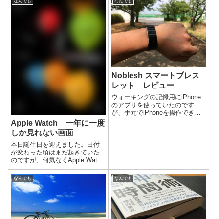
なんでも
なんでも
Noblesh スマートブレス
レット レビュー
ウォーキングの記録用にiPhone
のアプリを使っていたのです
が、手元でiPhoneを操作できる
スマートリストバンドやスマー
Apple Watch 一年に一度
トウォッチが欲しくなりまし
しか見れない画面
た。色々悩んでNobleshというブ
ランドのスマートブレスレット
本日誕生日を迎えました。日付
を買いました。実際にウォー
が変わった頃はまだ起きていた
キ...
のですが、何気なくApple Watch
を見ると、通知に見慣れない表
示がありました。
なんでも
なんでも