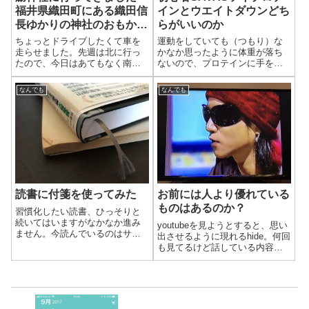
福井県織田町にある織田信
インとウエイトダウンどち
長ゆかりの神社のおもかる
らがいいのか
石
ちょっとドライブしたくて車を
運動をしていても（つもり）な
走らせました。先週は北に行っ
かなか思ったように体重が落ち
たので、今日はあてもなく南に
ないので、プロテインに手を出
向かいました。
してみました。
なんでも
なんでも
読書に付箋を使ってみた
お前には人より優れている
ものはあるのか？
習慣化したい読書、ひっそりと
続いてはいますがなかなか進み
youtubeを見ようとすると、思い
ません。今読んでいるのはサピ
出させるように現れるhide。何回
エンス全史（下）あと40ページ
も見てるけど話している内容は
ほどなのですが終わりません。
頭に入ってきません。
一回読んでもわからない部分を
読み返したり、文字数が多いと
か、難しい言葉とか、読めない
漢字を調べなが...