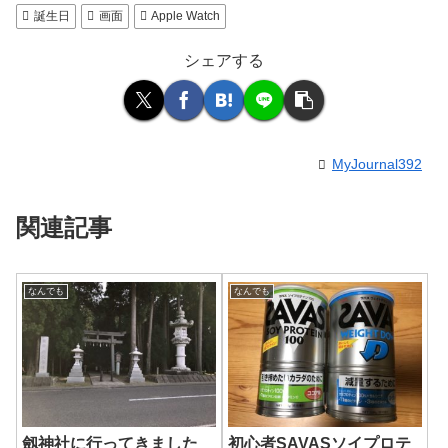
誕生日
画面
Apple Watch
シェアする
MyJournal392
関連記事
なんでも
なんでも
劔神社に行ってきました
初心者SAVASソイプロテ