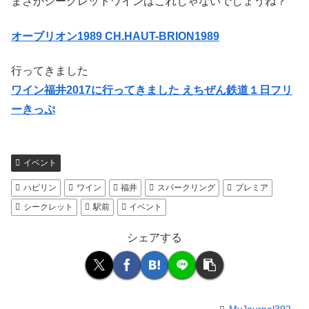
まさかシークレットワインはこれじゃないでしょうね？
オーブリオン1989 CH.HAUT-BRION1989
行ってきました
ワイン福井2017に行ってきました えちぜん鉄道１日フリ
ーきっぷ
イベント
ハピリン
ワイン
福井
スパークリング
プレミア
シークレット
駅前
イベント
シェアする
MyJournal392