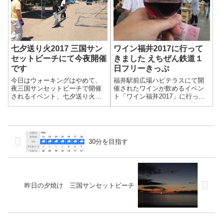
七夕送り火2017 三国サン
ワイン福井2017に行って
セットビーチにて今夜開催
きました えちぜん鉄道１
です
日フリーきっぷ
今日はウォーキングはやめて、
福井駅前広場ハピテラスにて開
夜三国サンセットビーチで開催
催されたワインが飲めるイベン
されるイベント、七夕送り火の
ト「ワイン福井2017」に行って
準備の手伝いをしてきました。
きました。
30分を目指す
昨日の夕焼け 三国サンセットビーチ