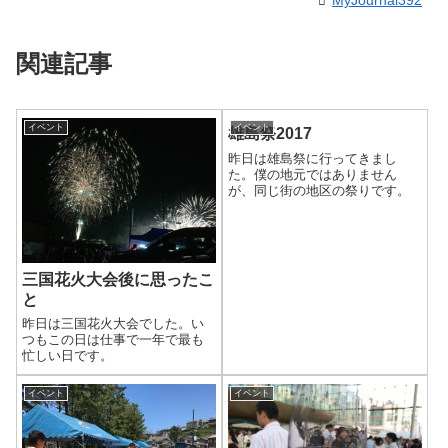
関連記事
イベント
イベント
雄島祭2017
昨日は雄島祭に行ってきまし
た。僕の地元ではありません
が、同じ街の地区の祭りです。
三国花火大会後に思ったこ
と
昨日は三国花火大会でした。い
つもこの日は仕事で一年で最も
忙しい日です。
イベント
イベント