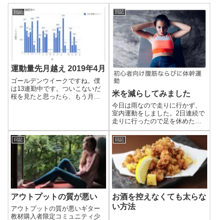
日記
日記
運動量先月越え 2019年4月
ゴールデンウイークですね。僕
は13連勤中です。ついこないだ
米を減らしてみました
桜を見たと思ったら、もう月末
です。相変わらず時間が過ぎる
今日は雨なので走りに行かず、
のが早いです。特に最近、1日が
室内運動をしました。2日連続で
終わるのがとても早く感じま
走りに行ったので足を休めたい
す。
のもあります。
日記
日記
アウトプットの質が悪い
お酒を控えなくても太らな
い方法
アウトプットの質が悪いギター
教材購入者限定コミュニティ少