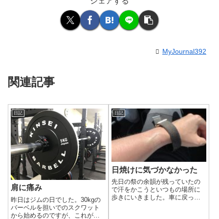
シェアする
MyJournal392
関連記事
日記
日記
日焼けに気づかなかった
先日の祭の余韻が残っていたの
肩に痛み
で汗をかこうといつもの場所に
歩きにいきました。車に戻って
昨日はジムの日でした。30kgの
何気なくApple Watchを外してみ
バーベルを担いでのスクワット
たら、日焼けしていることに気
から始めるのですが、これがち