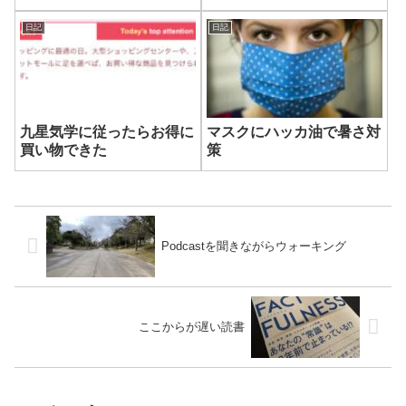
づきました。出来るだけ毎日ウ
ょっとキツイです。初めて25kg
ォーキングしようと決め、実行
を使った時もこんな感覚だった
日記
日記
できてる証拠です。
かもしれないと思うと、やって
れば慣れると信じて続けます。
九星気学に従ったらお得に
マスクにハッカ油で暑さ対
買い物できた
策
Podcastを聞きながらウォーキング
ここからが遅い読書