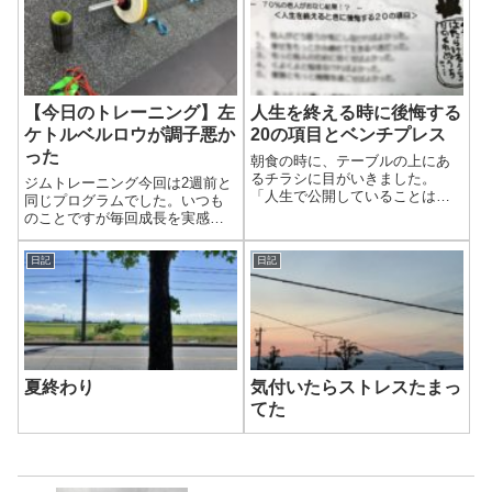
【今日のトレーニング】左
人生を終える時に後悔する
ケトルベルロウが調子悪か
20の項目とベンチプレス
った
朝食の時に、テーブルの上にあ
るチラシに目がいきました。
ジムトレーニング今回は2週前と
「人生で公開していることはな
同じプログラムでした。いつも
んですか？」
のことですが毎回成長を実感で
きているので、この環境はあり
がたいです。まだキッチリでき
日記
日記
てない種目もありますが、相変
わらずやり終えた達成感はクセ
になります。今回のプログラム
はこちらトレー...
夏終わり
気付いたらストレスたまっ
てた