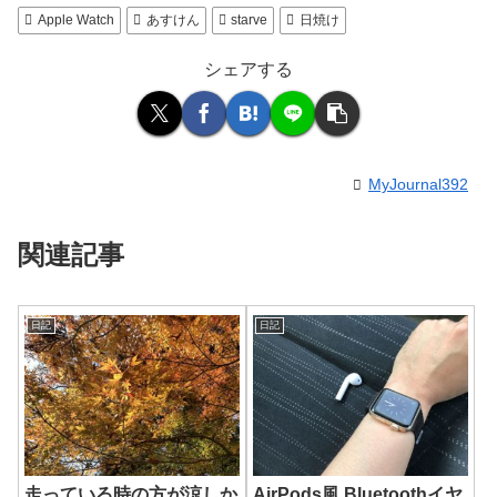
Apple Watch
あすけん
starve
日焼け
シェアする
MyJournal392
関連記事
日記
日記
走っている時の方が涼しか
AirPods風 Bluetoothイヤ