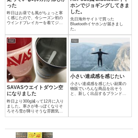
った
ホンでジョギングしてきま
した。
昨日はお昼でも風がちょっと寒
く感じたので、今シーズン初の
先日海外サイトで買った
ウインドブレイカーを着てジョ
Bluetoothイヤホンが届きまし
ギングでした。もうすぐ12月で
た。
すが、それでも走るときはまだ
半パンでいけます。
日記
日記
小さい達成感を感じたい
小さい達成感を感じたい副業の
SAVASウエイトダウン空
物販でいろんな商品を出そう
になりました
と、新しく出品するブランドを
探しています。なかなかコレと
昨日より300g減って12月に入り
言うブランドが見つからず、今
ました。寒さが冬っぽくなりそ
月はやっと1つ新しいブランドを
ろそろ雪が降りそうな雰囲気
出品しました。ずっと新しく出
で、外に出たくなくなります。
品する商品を探してたのです
が、集中できなかっ...