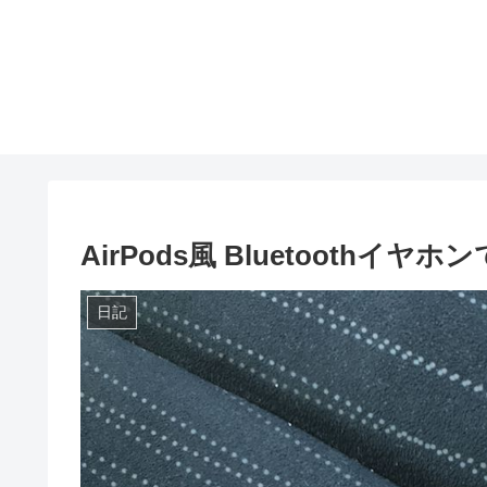
AirPods風 Bluetooth
日記