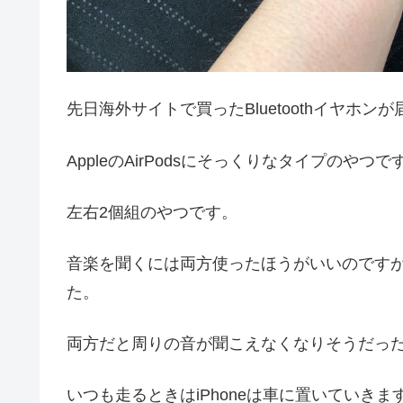
先日海外サイトで買ったBluetoothイヤホン
AppleのAirPodsにそっくりなタイプのやつで
左右2個組のやつです。
音楽を聞くには両方使ったほうがいいのです
た。
両方だと周りの音が聞こえなくなりそうだっ
いつも走るときはiPhoneは車に置いていきま