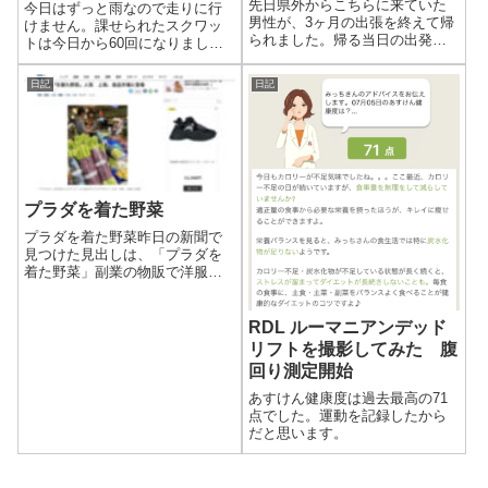
先日県外からこちらに来ていた
今日はずっと雨なので走りに行
男性が、3ヶ月の出張を終えて帰
けません。課せられたスクワッ
られました。帰る当日の出発時
トは今日から60回になりまし
（多分）にLINEでメッセージを
た。午前中に10/20そしてただい
いただきました。
ま30回連続でやり、今日の分は
日記
日記
完了しました。朝計った体重今
日も少し落ちました。このまま
落ちるのか、この後一気に増え
るのかは...
プラダを着た野菜
プラダを着た野菜昨日の新聞で
見つけた見出しは、「プラダを
着た野菜」副業の物販で洋服を
出品しているので、ブランドの
話題があると気になってしまい
ます。そんな昨日はこんなニュ
RDL ルーマニアンデッド
ース記事を見つけました。中国
リフトを撮影してみた 腹
庶民の食品市場へ、イタリアの
回り測定開始
高級ファッション...
あすけん健康度は過去最高の71
点でした。運動を記録したから
だと思います。