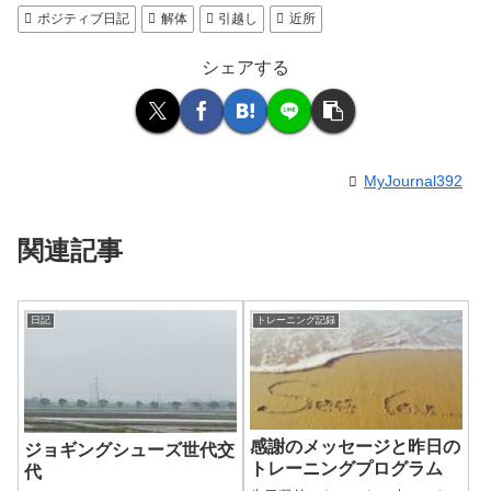
ポジティブ日記
解体
引越し
近所
シェアする
MyJournal392
関連記事
日記
トレーニング記録
感謝のメッセージと昨日の
ジョギングシューズ世代交
トレーニングプログラム
代