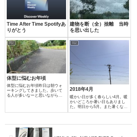
Time After Time Spotifyあ
建物を断（全）捨離 当時
りがとう
を思い出した
日記
日記
体型に悩むお年頃
体型に悩むお年頃昨日は朝ウォ
2018年4月
ーキングしてきました。歩いて
る人が多いなーと思いながらい
暖かい日が多く春らしい4月。暖
つものコースを進みます。途中
かいどころか暑い日もありまし
で友人の家の前に通りがかった
た。明日から5月。また暑くなり
時に、洗濯物を干しながら僕を
そうですね。
呼ぶ声が聞こえました。友人は
僕の通うジムに通っていたこと
があり、一旦やめ...