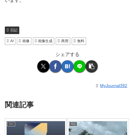
います。
日記
AI
画像
画像生成
商用
無料
シェアする
MyJournal392
関連記事
日記
日記