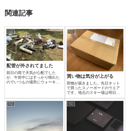
関連記事
日記
日記
配管が外されてました
前日の雨で天気が心配でした
買い物は気分が上がる
が、午前中にはすっかり晴れた
のでいつもの場所にウォーキン
荷物が届きました。先日ネット
グに行ってきました。
で買ったスノーボードのウエア
です。地元のスキー場は明日オ
ープン予定だそうで、今日は圧
雪作業中のようです。明日は行
日記
日記
きませんが、これでいつでも滑
りに行けます。買い物すると気
分が上がりますね。今日も荷物
が届く予定です。