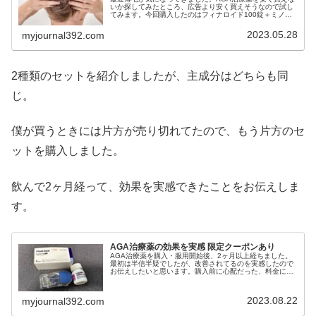
いか探してみたところ、広告より安く買えそうなので試し
てみます。今回購入したのはフィナロイド100錠＋ミノキ
シジル10mg100錠今までビオチンシャンプーやサプリで予
防してきたつもりです。...
2023.05.28
myjournal392.com
2種類のセットを紹介しましたが、主成分はどちらも同
じ。
僕が買うときには片方が売り切れてたので、もう片方のセ
ットを購入しました。
飲んで2ヶ月経って、効果を実感できたことをお伝えしま
す。
AGA治療薬の効果を実感 限定クーポンあり
AGA治療薬を購入・服用開始後、2ヶ月以上経ちました。
最初は半信半疑でしたが、改善されてるのを実感したので
お伝えしたいと思います。購入前に心配だった、料金につ
いて考えたこと↓購入した時の記事は↓初期脱毛フィナロイ
ド100錠＋ミノキシジルを飲...
2023.08.22
myjournal392.com