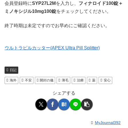
会員登録時に
SYP27L2M
を入力し、
フィナロイド100錠＋
ミノキシジル10mg100錠
をチェックしてください。
終了時期は未定ですのでお早めにご確認ください。
ウルトラピルカッター(APEX Ultra Pill Splitter)
日記
海外
不安
開封の儀
薄毛
治療
薬
安心
シェアする
MyJournal392