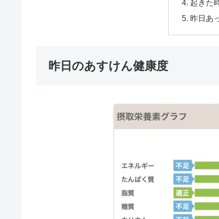
起きた時
昨日あ
昨日のあすけん健康度