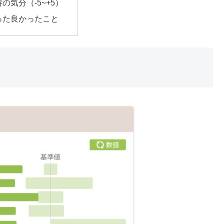
の気分（-5~+5）
った良かったこと