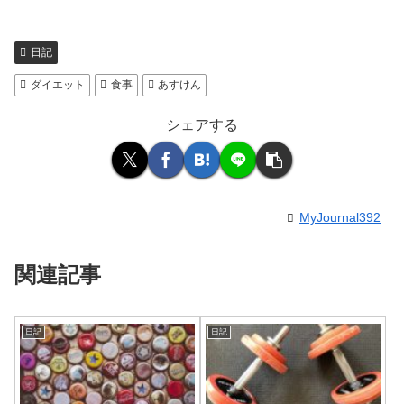
日記
ダイエット
食事
あすけん
シェアする
MyJournal392
関連記事
日記
日記