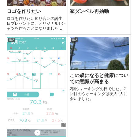
ロゴを作りたい
家ダンベル再始動
ロゴを作りたい知り合いの誕生
日プレゼントに、オリジナルTシ
ャツを作ることになりました。
ロゴを作って後ろの首の下か、
胸元のワンポイントに配置し
日記
日記
て、デザインが決まればSUZURI
で作ろうと考えています。ここ
で1つ問題があります。そもそも
ロゴのデ...
この歳になると健康につい
ての意識が高まる
2回ウォーキングの日でした。2
回目のウオーキングは友人2人に
会いました。