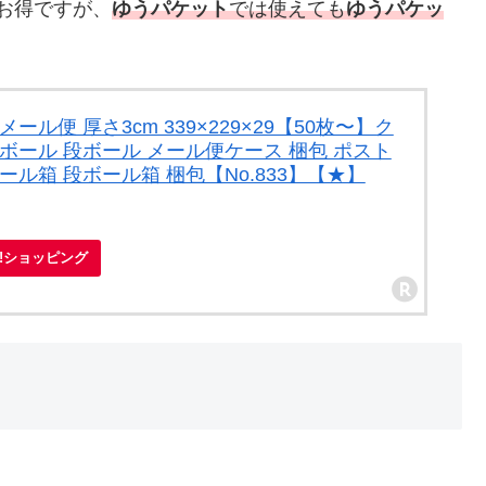
お得ですが、
ゆうパケット
では使えても
ゆうパケッ
ール便 厚さ3cm 339×229×29【50枚〜】ク
ボール 段ボール メール便ケース 梱包 ポスト
ール箱 段ボール箱 梱包【No.833】【★】
oo!ショッピング