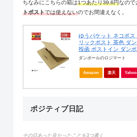
ちなみにこちらの箱は
1つあたり39.6円
なので
トポスト
では使えない
のでお間違えなく。
ゆうパケット ネコポス メ
リックポスト 茶色 ダン
投函 ポストイン ダンボ
ダンボールのロジマート
Amazon
楽天
Yah
ポジティブ日記
その日あった良かったことを3つ書く