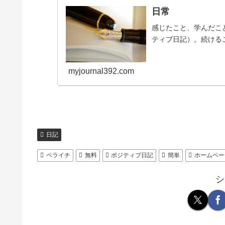
日常
感じたこと、学んだこ
ティブ日記）。続ける
myjournal392.com
日記
ペライチ
無料
ポジティブ日記
簡単
ホームペー
シ