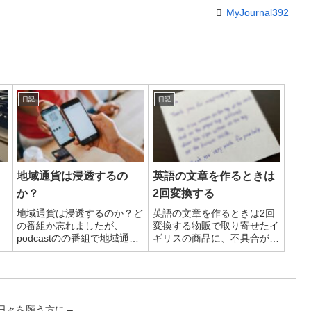
MyJournal392
日記
日記
地域通貨は浸透するの
英語の文章を作るときは
か？
2回変換する
地域通貨は浸透するのか？ど
英語の文章を作るときは2回
の番組か忘れましたが、
変換する物販で取り寄せたイ
podcastのの番組で地域通貨
ギリスの商品に、不具合があ
のことが話題になっていてこ
ったので返品しました。購入
の記事のことを思い出しまし
先の担当者と何回かメールの
た。実際に地域通過として流
やりとりをして、どんな不具
通していた時期があったそう
合か商品と一緒にメモを入れ
で、この時の話は物々交換の
て送ってほしいと言う事でし
日々を願う方に –