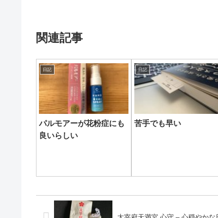
関連記事
日記
日記
パルモアーが花粉症にも
苦手でも早い
良いらしい
太宰府天満宮 心守 – 心穏やかな