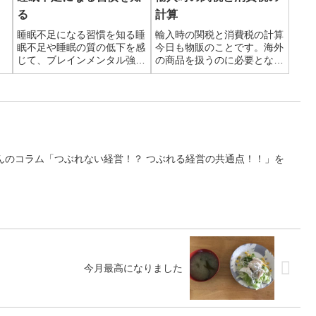
る
計算
睡眠不足になる習慣を知る睡
輸入時の関税と消費税の計算
眠不足や睡眠の質の低下を感
今日も物販のことです。海外
じて、ブレインメンタル強化
の商品を扱うのに必要となる
大全を読み返しています。昨
のが関税などの税金です。今
日読んだのは少しだけで、
まではザックリ「◯%」と計
「睡眠に悪い習慣ワースト
算していたのですが、一度ち
5」という項目でした。睡眠
ゃんと計算してみました。厳
不足を感じてるので、自分に
密には関税と消費税がかかり
当てはまることを確認しまし
ます。荷物の受け取り時に支
た。ワース...
払う関...
んのコラム「つぶれない経営！？ つぶれる経営の共通点！！」を
今月最高になりました