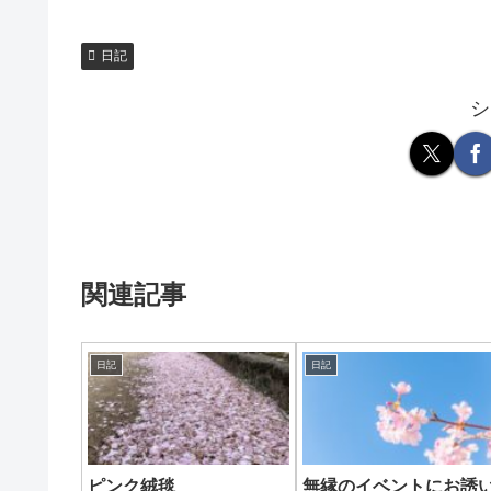
日記
シ
関連記事
日記
日記
ピンク絨毯
無縁のイベントにお誘