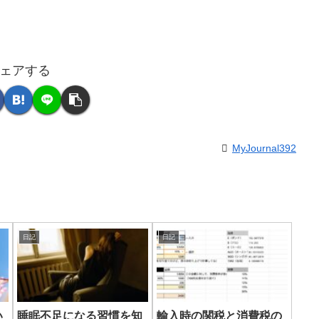
ェアする
MyJournal392
日記
日記
い
睡眠不足になる習慣を知
輸入時の関税と消費税の